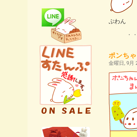
ぷわん
・
ポンちゃ
金曜日, 9月 2