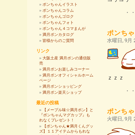
ポンちゃんイラスト
ポンちゃんコラム
・
ポンちゃんゴロク
ポンちゃんフォト
ポンちゃん４コマまんが
ポンちゃ
満月ポンカタログ
水曜日, 9月 2
皆様からのご質問
リンク
大阪土産 満月ポンの通信販
売
満月ポンお楽しみコーナー
満月ポンオフィシャルホーム
ｚｚｚ
ページ
満月ポンショッピング
・
満月ポン楽天ショップ
最近の投稿
ポンちゃ
【メープル味☆満月ポン】と
『ポンちゃんマグカップ』も
火曜日, 9月 2
れなくプレゼント！
【ポンちゃん★満月くんグッ
ズ】１１アイテムからもれな