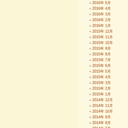
2016年 5月
2016年 4月
2016年 3月
2016年 2月
2016年 1月
2015年 12月
2015年 11月
2015年 10月
2015年 9月
2015年 8月
2015年 7月
2015年 6月
2015年 5月
2015年 4月
2015年 3月
2015年 2月
2015年 1月
2014年 12月
2014年 11月
2014年 10月
2014年 9月
2014年 8月