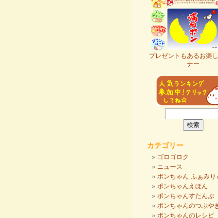
プレゼントもあるお楽
ナー
カテゴリー
ゴロゴロク
ニュース
ポンちゃん ふぁみり
ポンちゃんえほん
ポンちゃんすたんぷ
ポンちゃんのつぶや
ポンちゃんのレシピ