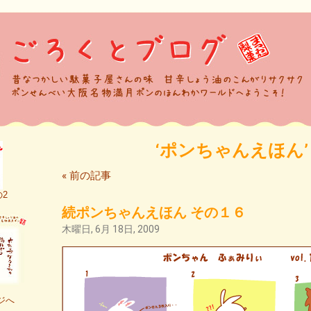
‘ポンちゃんえほん’
« 前の記事
2
続ポンちゃんえほん その１６
木曜日, 6月 18日, 2009
ジへ