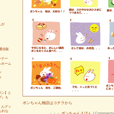
んが
通信販
ーナー
ルホーム
グ
プ
ポン】と
プ』も
ポンちゃん物語はコチラから
くんグッ
もれな
・・・
ポンちゃんえほん
|
Comments