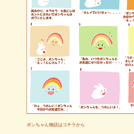
ポンちゃん物語はコチラから