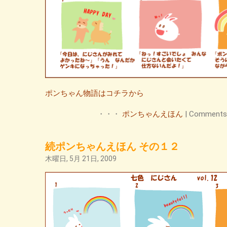
ポンちゃん物語はコチラから
・・・
ポンちゃんえほん
|
Comments
続ポンちゃんえほん その１２
木曜日, 5月 21日, 2009