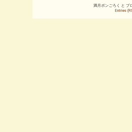
満月ポンごろく と ブログ is
Entries (R