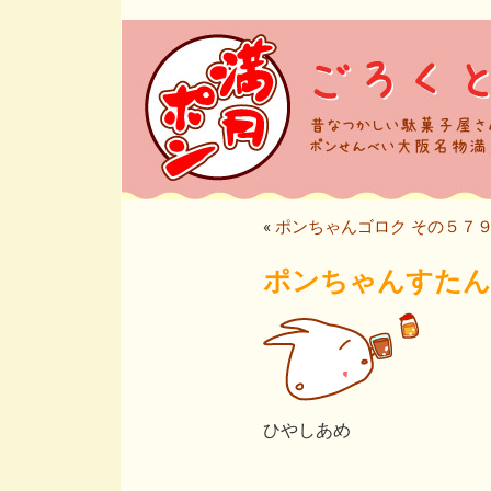
«
ポンちゃんゴロク その５７
ポンちゃんすたんぷ
ひやしあめ