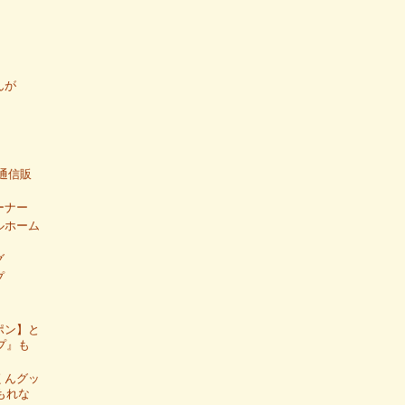
んが
通信販
ーナー
ルホーム
グ
プ
ポン】と
プ』も
くんグッ
もれな