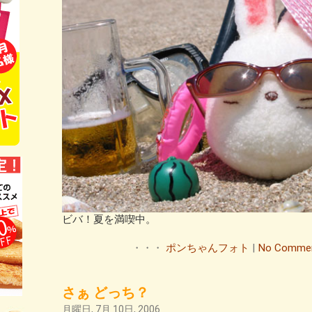
ビバ！夏を満喫中。
・・・
ポンちゃんフォト
|
No Commen
さぁ どっち？
月曜日, 7月 10日, 2006