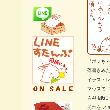
『ポンち
落書きみた
イラストレ
マウスで 
Ａ4用紙に
それを ス