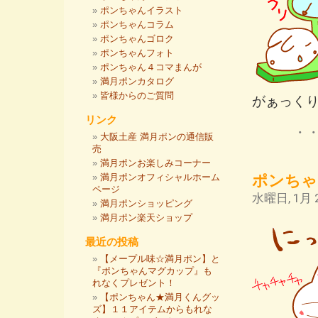
ポンちゃんイラスト
ポンちゃんコラム
ポンちゃんゴロク
ポンちゃんフォト
ポンちゃん４コマまんが
満月ポンカタログ
皆様からのご質問
がぁっく
リンク
・
大阪土産 満月ポンの通信販
売
満月ポンお楽しみコーナー
満月ポンオフィシャルホーム
ポンちゃ
ページ
水曜日, 1月 2
満月ポンショッピング
満月ポン楽天ショップ
最近の投稿
【メープル味☆満月ポン】と
『ポンちゃんマグカップ』も
れなくプレゼント！
【ポンちゃん★満月くんグッ
ズ】１１アイテムからもれな