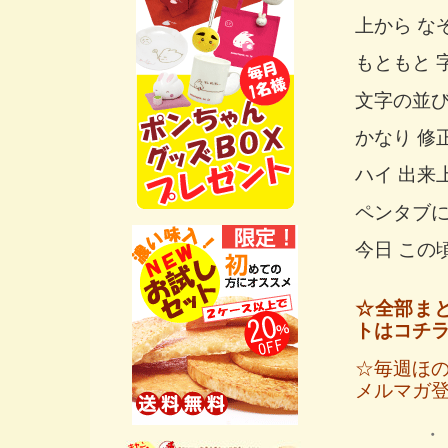
上から な
もともと 
文字の並びや
かなり 修
ハイ 出来
ペンタブに
今日 この
☆全部ま
トはコチ
☆毎週ほ
メルマガ
・