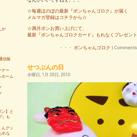
☆毎週ほのぼの最新『ポンちゃんゴロク』が届く
メルマガ登録はコチラから☆
☆満月ポンお買い上げにて、
んが
最新『ポンちゃんゴロクカード』もれなくプレゼン
・・・
ポンちゃんゴロク
|
Comments
通信販
せつぶんの日
ーナー
水曜日, 1月 20日, 2010
ルホーム
グ
プ
ポン】と
プ』も
くんグッ
もれな