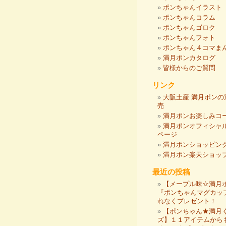
ポンちゃんイラスト
ポンちゃんコラム
ポンちゃんゴロク
ポンちゃんフォト
ポンちゃん４コマま
満月ポンカタログ
皆様からのご質問
リンク
大阪土産 満月ポンの
売
満月ポンお楽しみコ
満月ポンオフィシャ
ページ
満月ポンショッピン
満月ポン楽天ショッ
最近の投稿
【メープル味☆満月
『ポンちゃんマグカッ
れなくプレゼント！
【ポンちゃん★満月
ズ】１１アイテムから