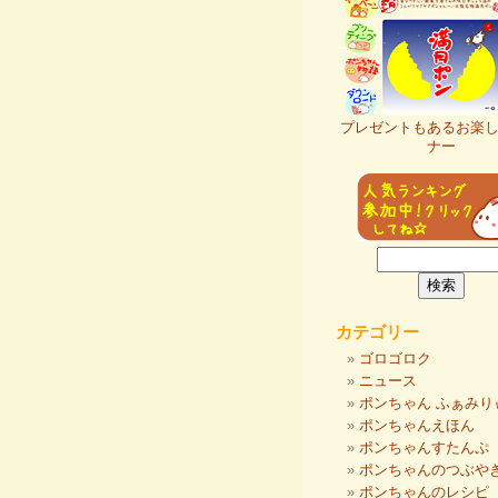
プレゼントもあるお楽
ナー
カテゴリー
ゴロゴロク
ニュース
ポンちゃん ふぁみり
ポンちゃんえほん
ポンちゃんすたんぷ
ポンちゃんのつぶや
ポンちゃんのレシピ