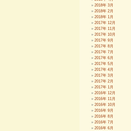
2018年 3月
2018年 2月
2018年 1月
2017年 12月
2017年 11月
2017年 10月
2017年 9月
2017年 8月
2017年 7月
2017年 6月
2017年 5月
2017年 4月
2017年 3月
2017年 2月
2017年 1月
2016年 12月
2016年 11月
2016年 10月
2016年 9月
2016年 8月
2016年 7月
2016年 6月