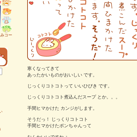
しみコー
寒くなってきて
あったかいものがおいしい です。
じっくりコトコトって いいひびき です。
じっくりコトコト煮込んだスープ とか。。。
手間ヒマかけた カンジがします。
ぃ
そうだっ！ じっくりコトコト
手間ヒマかけたポンちゃんって
き
なんかいいですねぇ。。。