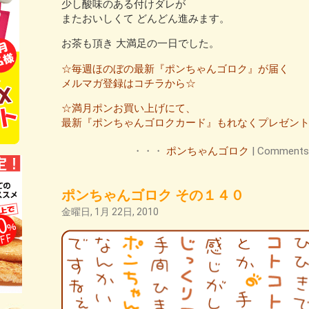
少し酸味のある付けダレが
またおいしくて どんどん進みます。
お茶も頂き 大満足の一日でした。
☆毎週ほのぼの最新『ポンちゃんゴロク』が届く
メルマガ登録はコチラから☆
☆満月ポンお買い上げにて、
最新『ポンちゃんゴロクカード』もれなくプレゼン
・・・
ポンちゃんゴロク
|
Comments
ポンちゃんゴロク その１４０
金曜日, 1月 22日, 2010