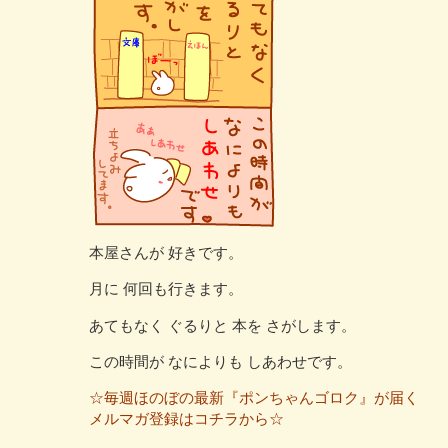
本屋さんが 好きです。
月に 何回も行きます。
あてもなく ぐるりと 本を さがします。
この時間が なによりも しあわせです。
☆毎週ほのぼの最新『ポンちゃんゴロク』が届く
メルマガ登録はコチラから☆