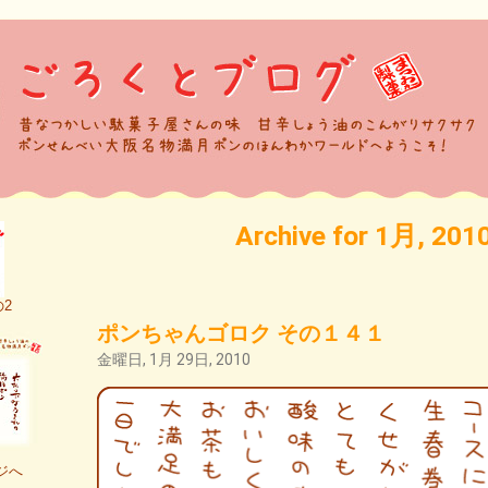
Archive for 1月, 201
2
ポンちゃんゴロク その１４１
金曜日, 1月 29日, 2010
ジへ