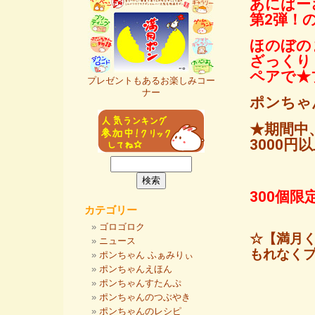
あにばー
第2弾！
ほのぼの
ざっくり
ペアで★
プレゼントもあるお楽しみコー
ナー
ポンちゃ
★期間中
3000
300個
カテゴリー
ゴロゴロク
☆【満月
ニュース
もれなく
ポンちゃん ふぁみりぃ
ポンちゃんえほん
ポンちゃんすたんぷ
ポンちゃんのつぶやき
ポンちゃんのレシピ