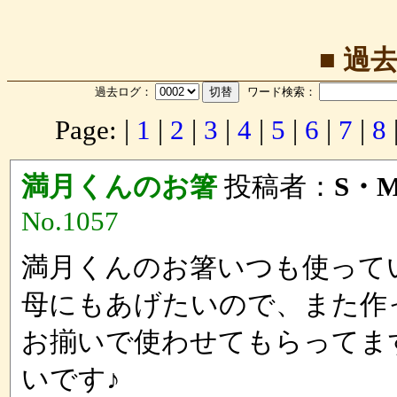
■ 過去ロ
過去ログ：
ワード検索：
Page: |
1
|
2
|
3
|
4
|
5
|
6
|
7
|
8
満月くんのお箸
投稿者：
S・
No.1057
満月くんのお箸いつも使って
母にもあげたいので、また作
お揃いで使わせてもらってま
いです♪