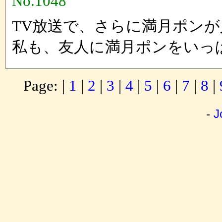
No.1048
TV放送で、さらに満月ポン
私も、友人に満月ポンをいっ
Page: |
1
|
2
|
3
|
4
|
5
|
6
|
7
|
8
|
-
J