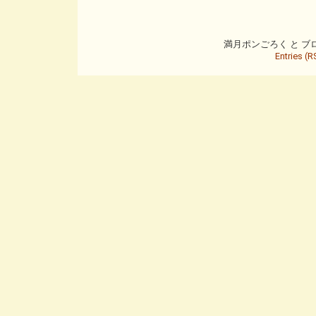
満月ポンごろく と ブログ is
Entries (R