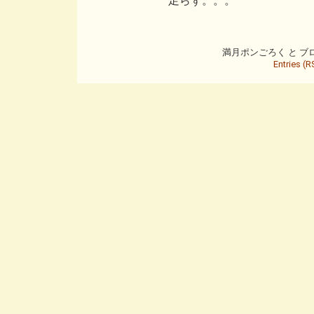
足らず。。。
満月ポンごろく と ブログ is
Entries (R