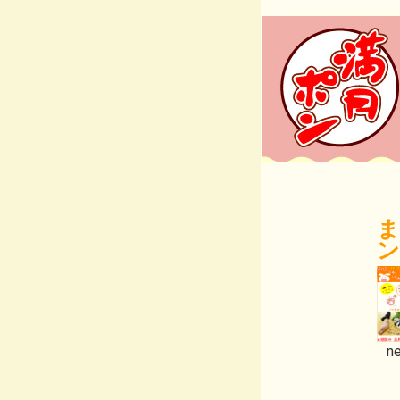
ま
ン
ne