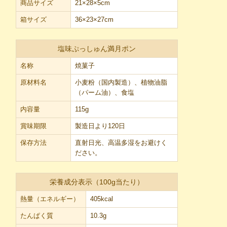
商品サイズ
21×28×5cm
箱サイズ
36×23×27cm
塩味ぷっしゅん満月ポン
名称
焼菓子
原材料名
小麦粉（国内製造）、植物油脂
（パーム油）、食塩
内容量
115g
賞味期限
製造日より120日
保存方法
直射日光、高温多湿をお避けく
ださい。
栄養成分表示（100g当たり）
熱量（エネルギー）
405kcal
たんぱく質
10.3g