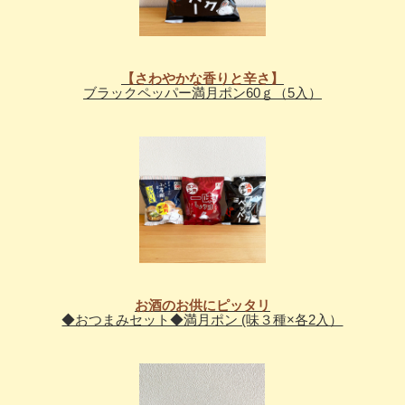
【さわやかな香りと辛さ】
ブラックペッパー満月ポン60ｇ（5入）
お酒のお供にピッタリ
◆おつまみセット◆満月ポン (味３種×各2入）