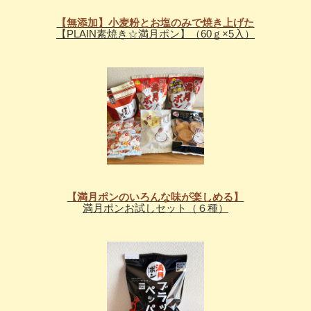
【無添加】小麦粉とお塩のみで焼き上げた
【PLAIN素焼き☆満月ポン】（60ｇ×5入）
【満月ポンのいろんな味が楽しめる】
満月ポンお試しセット（６種）