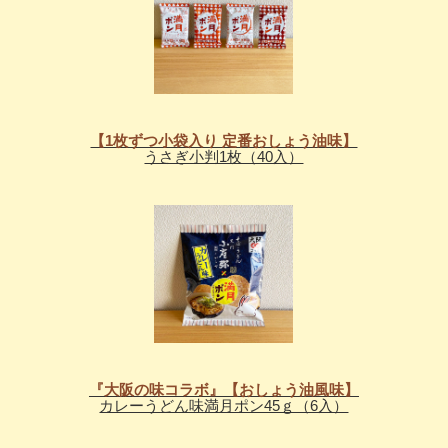
【1枚ずつ小袋入り 定番おしょう油味】
うさぎ小判1枚（40入）
『大阪の味コラボ』【おしょう油風味】
カレーうどん味満月ポン45ｇ（6入）