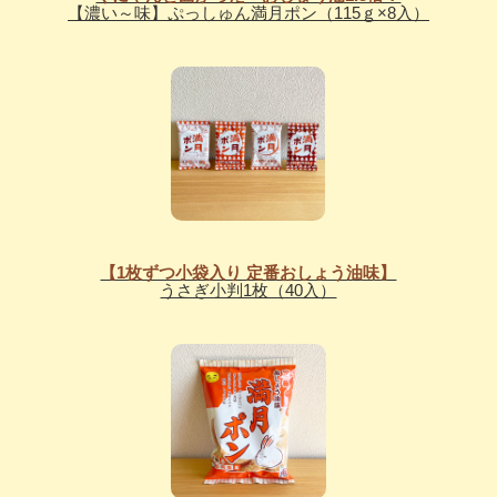
【濃い～味】ぷっしゅん満月ポン（115ｇ×8入）
【1枚ずつ小袋入り 定番おしょう油味】
うさぎ小判1枚（40入）