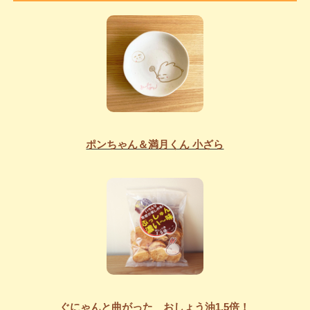
ポンちゃん＆満月くん 小ざら
ぐにゃんと曲がった おしょう油1.5倍！