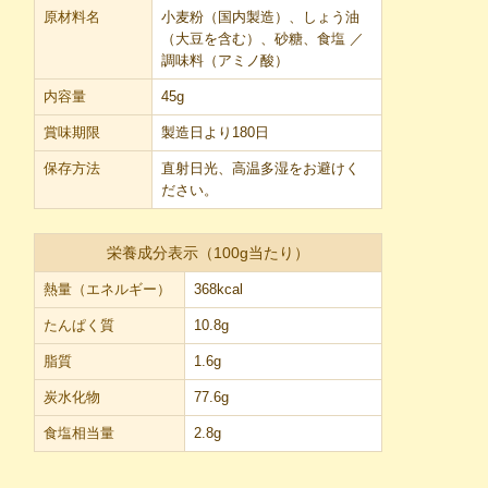
原材料名
小麦粉（国内製造）、しょう油
（大豆を含む）、砂糖、食塩 ／
調味料（アミノ酸）
内容量
45g
賞味期限
製造日より180日
保存方法
直射日光、高温多湿をお避けく
ださい。
栄養成分表示（100g当たり）
熱量（エネルギー）
368kcal
たんぱく質
10.8g
脂質
1.6g
炭水化物
77.6g
食塩相当量
2.8g