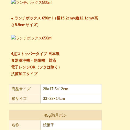
● ランチボックス 650ml（横15.2cm×縦12.1cm×高
さ5.9cmサイズ）
4点ストッパータイプ 日本製
食器洗浄機・乾燥機 対応
電子レンジOK（フタは除く）
抗菌加工タイプ
商品サイズ
28×17.5×12cm
箱サイズ
33×22×14cm
45g満月ポン
名称
焼菓子