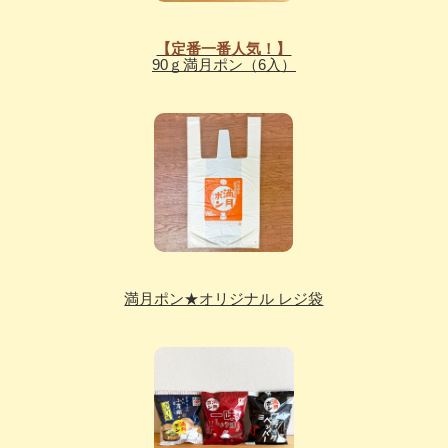
【定番一番人気！】
90ｇ満月ポン（6入）
満月ポン★オリジナル レジ袋