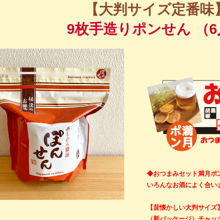
【大判サイズ定番味
9枚手造りポンせん （
◆おつまみセット満月ポ
いろんなお酒によく合い
【昔懐かしい大判サイズ
（新パッケージ）チャッ