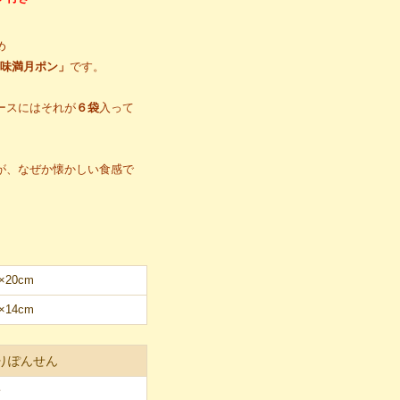
め
ゆ味満月ポン」
です。
ースにはそれが
６袋
入って
が、なぜか懐かしい食感で
×20cm
×14cm
りぽんせん
子