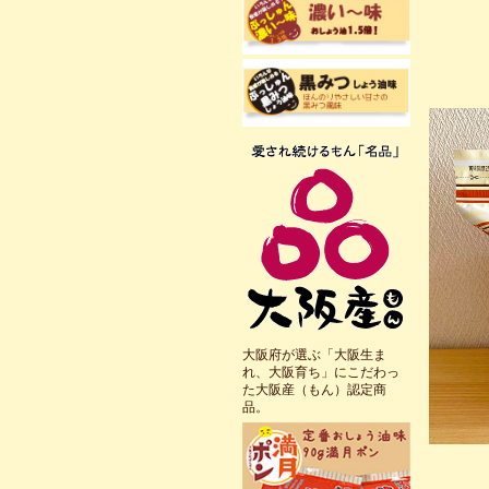
大阪府が選ぶ「大阪生ま
れ、大阪育ち」にこだわっ
た大阪産（もん）認定商
品。