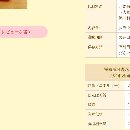
原材料名
小麦
（大豆
調味
内容量
大判 
レビューを書く
賞味期限
製造日
保存方法
直射
ださ
栄養成分表示（
(大判1枚当
熱量（エネルギー）
3
たんぱく質
1
脂質
1
炭水化物
7
食塩相当量
2