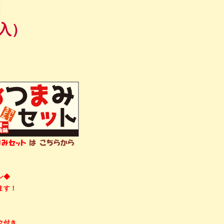
】
6入）
ン◆
ます！
】
ク付き