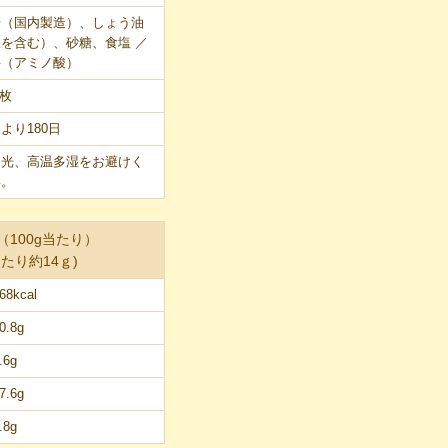
粉（国内製造）、しょう油
を含む）、砂糖、食塩 ／
料（アミノ酸）
9枚
より180日
日光、高温多湿をお避けく
い。
100g当たり）
たり約14ｇ)
68kcal
0.8g
.6g
7.6g
.8g