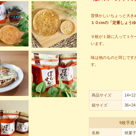
昔懐かしいちょっと大き
１０cmの「定番しょう
９枚が１袋に入って１ケ
います。
味は他のものと同じです
す。
商品サイズ
14×12
箱サイズ
36×24
9枚手造
名称
焼菓