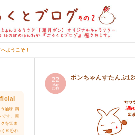
ドへようこそ！
ポンちゃんすたんぷ12
22
May
2019
icial
う油味 満
トです。商
ロクを気ま
o) ※恐れ