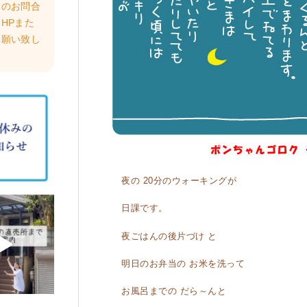
らのお問合
HPまた
お願い致し
夜の 20分のウォーキングが
日課です。
夜ごはんの後片づけ と
明日のお弁当の お米を洗って
お風呂までの だら～んと