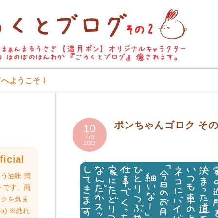
ドへようこそ！
ポンちゃんゴロク そ
10
Feb
2023
icial
う油味 満
トです。商
ロクを気ま
o) ※恐れ