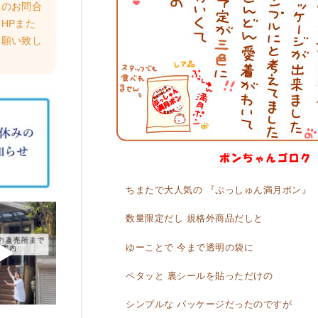
らのお問合
HPまた
お願い致し
ちまたで大人気の 『ぷっしゅん満月ポン』
数量限定だし 規格外商品だしと
ゆーことで 今まで透明の袋に
ペタッと 裏シールを貼っただけの
シンプルな パッケージだったのですが