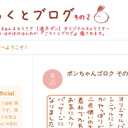
ドへようこそ！
ポンちゃんゴロク そ
6
Jul
2022
icial
う油味 満
トです。商
ロクを気ま
o) ※恐れ