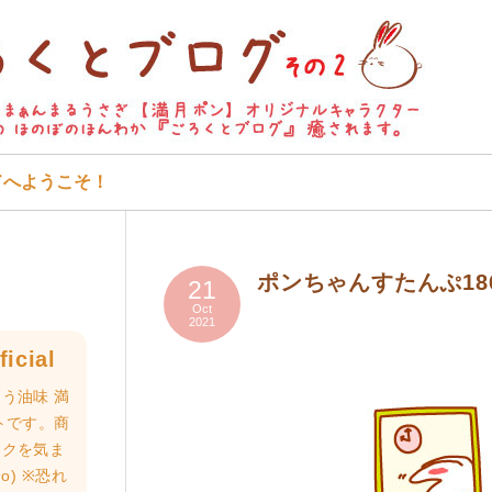
ドへようこそ！
ポンちゃんすたんぷ18
21
Oct
2021
icial
う油味 満
トです。商
ロクを気ま
o) ※恐れ