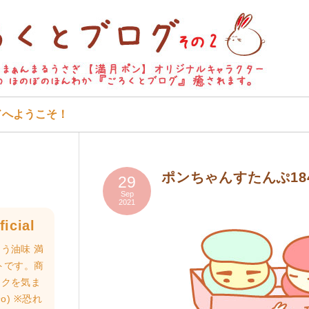
ドへようこそ！
ポンちゃんすたんぷ18
29
Sep
2021
icial
う油味 満
トです。商
ロクを気ま
o) ※恐れ