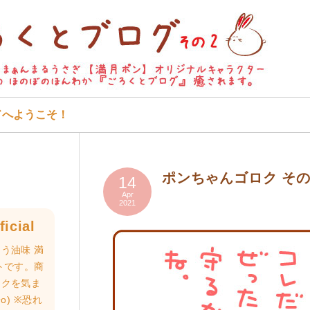
ドへようこそ！
ポンちゃんゴロク そ
14
Apr
2021
icial
う油味 満
トです。商
ロクを気ま
o) ※恐れ