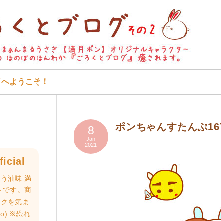
ドへようこそ！
ポンちゃんすたんぷ16
8
Jan
2021
icial
う油味 満
トです。商
ロクを気ま
o) ※恐れ