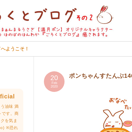
ドへようこそ！
ポンちゃんすたんぷ14
20
Feb
2020
icial
う油味 満
トです。商
ロクを気ま
o) ※恐れ