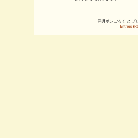
満月ポンごろく と ブログ is
Entries (R