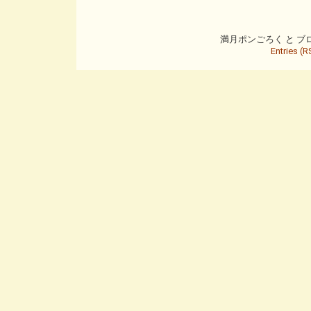
満月ポンごろく と ブログ is
Entries (R