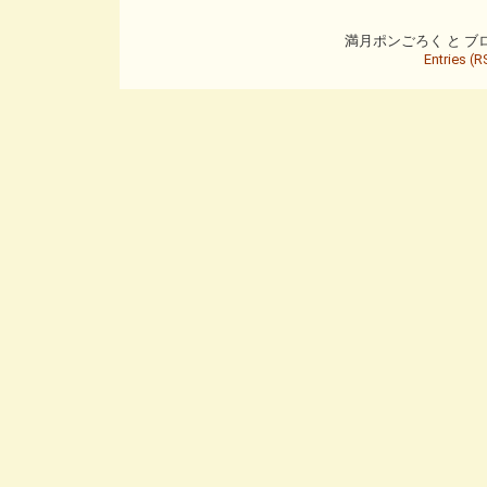
満月ポンごろく と ブログ is
Entries (R