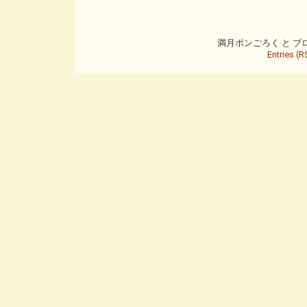
満月ポンごろく と ブログ is
Entries (R