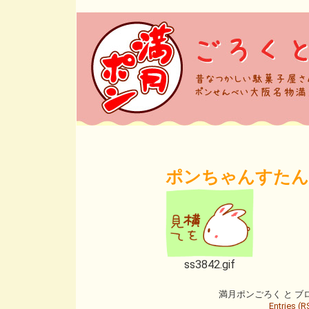
ポンちゃんすたんぷ
ss3842.gif
満月ポンごろく と ブログ is
Entries (R