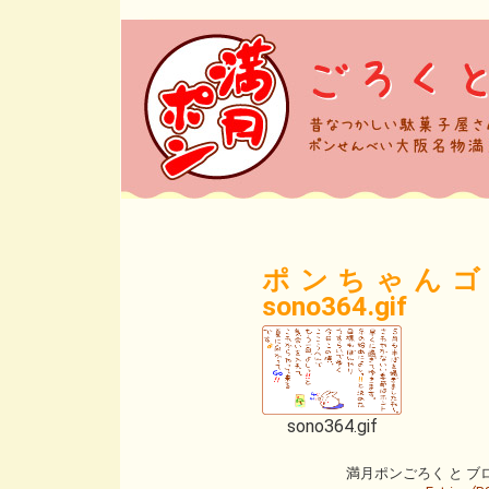
ポンちゃんゴ
sono364.gif
sono364.gif
満月ポンごろく と ブログ is