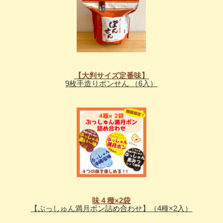
【大判サイズ定番味】
9枚手造りポンせん （6入）
味４種×2袋
【ぷっしゅん満月ポン詰め合わせ】（4種×2入）