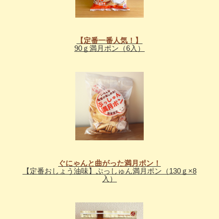
【定番一番人気！】
90ｇ満月ポン（6入）
ぐにゃんと曲がった満月ポン！
【定番おしょう油味】ぷっしゅん満月ポン（130ｇ×8
入）