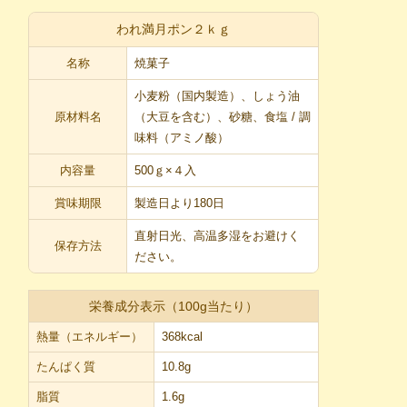
われ満月ポン２ｋｇ
名称
焼菓子
小麦粉（国内製造）、しょう油
原材料名
（大豆を含む）、砂糖、食塩 / 調
味料（アミノ酸）
内容量
500ｇ×４入
賞味期限
製造日より180日
直射日光、高温多湿をお避けく
保存方法
ださい。
栄養成分表示（100g当たり）
熱量（エネルギー）
368kcal
たんぱく質
10.8g
脂質
1.6g