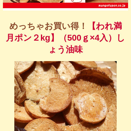
めっちゃお買い得！
【われ満
月ポン２kg】（500ｇ×4入）し
ょう油味