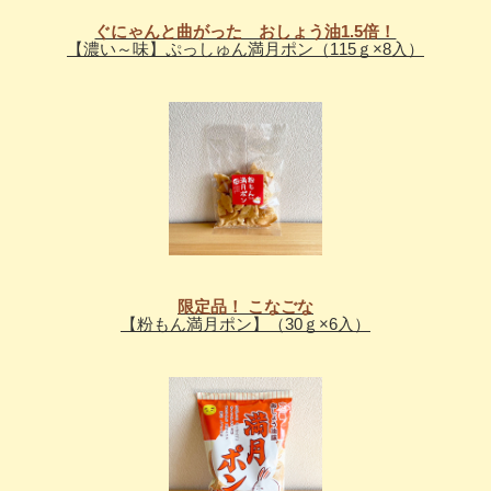
ぐにゃんと曲がった おしょう油1.5倍！
【濃い～味】ぷっしゅん満月ポン（115ｇ×8入）
限定品！ こなごな
【粉もん満月ポン】（30ｇ×6入）