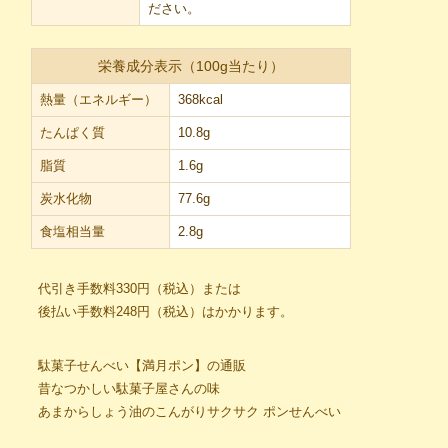
ださい。
栄養成分表示（100g当たり）
熱量（エネルギー）
368kcal
たんぱく質
10.8g
脂質
1.6g
炭水化物
77.6g
食塩相当量
2.8g
代引き手数料330円（税込）または
後払い手数料248円（税込）はかかります。
駄菓子せんべい【満月ポン】の通販
昔なつかしい駄菓子屋さんの味
あまからしょう油のこんがりサクサク ポンせんべい