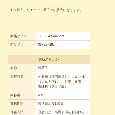
１５袋入った１ケース単位での販売になります。
商品サイズ
17.5×24.5×4.5cm
箱サイズ
36×23×28cm
60g満月ポン
名称
焼菓子
原材料名
小麦粉（国内製造）、しょう油
（大豆を含む）、砂糖、食塩 ／
調味料（アミノ酸）
内容量
60g
賞味期限
製造日より180日
保存方法
直射日光、高温多湿をお避けく