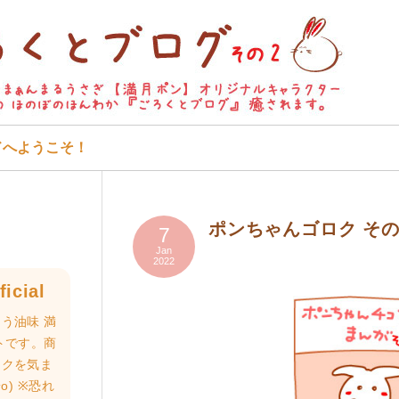
ドへようこそ！
ポンちゃんゴロク そ
7
Jan
2022
icial
う油味 満
トです。商
ロクを気ま
o) ※恐れ