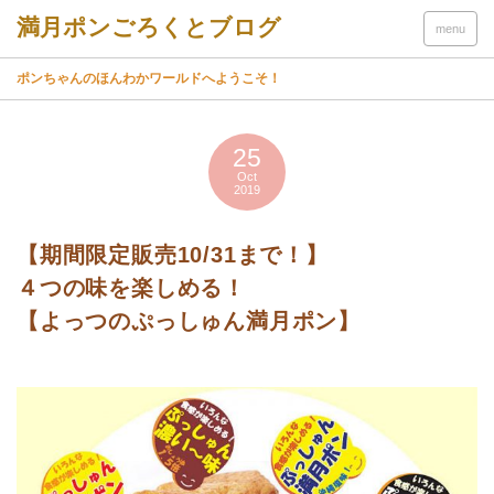
menu
ポンちゃんのほんわかワールドへようこそ！
25
Oct
2019
【期間限定販売10/31まで！】
４つの味を楽しめる！
【よっつのぷっしゅん満月ポン】