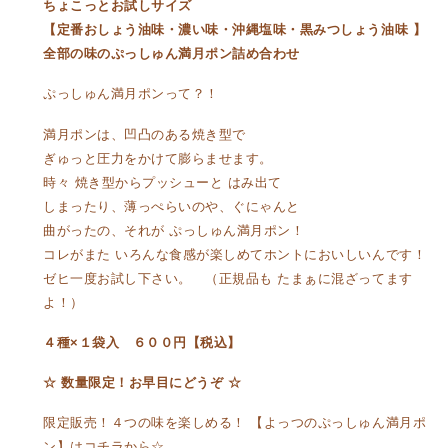
ちょこっとお試しサイズ
【定番おしょう油味・濃い味・沖縄塩味・黒みつしょう油味 】
全部の味のぷっしゅん満月ポン詰め合わせ
ぷっしゅん満月ポンって？！
満月ポンは、凹凸のある焼き型で
ぎゅっと圧力をかけて膨らませます。
時々 焼き型からプッシューと はみ出て
しまったり、薄っぺらいのや、ぐにゃんと
曲がったの、それが ぷっしゅん満月ポン！
コレがまた いろんな食感が楽しめてホントにおいしいんです！
ゼヒ一度お試し下さい。 （正規品も たまぁに混ざってます
よ！）
４種×１袋入 ６００円【税込】
☆ 数量限定！お早目にどうぞ ☆
限定販売！４つの味を楽しめる！ 【よっつのぷっしゅん満月ポ
ン】はコチラから☆