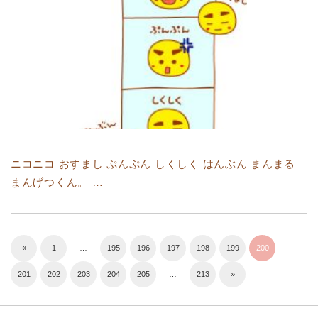
ニコニコ おすまし ぷんぷん しくしく はんぶん まんまる
まんげつくん。 …
«
1
…
195
196
197
198
199
200
201
202
203
204
205
…
213
»