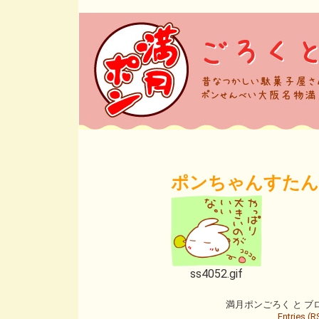
ポンちゃんすたんぷ
ss4052.gif
満月ポンごろく と ブログ is
Entries (R