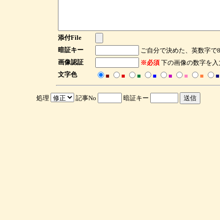
添付File
暗証キー
ご自分で決めた、英数字で
画像認証
※必須
下の画像の数字を入
文字色
■
■
■
■
■
■
■
■
処理
記事No
暗証キー