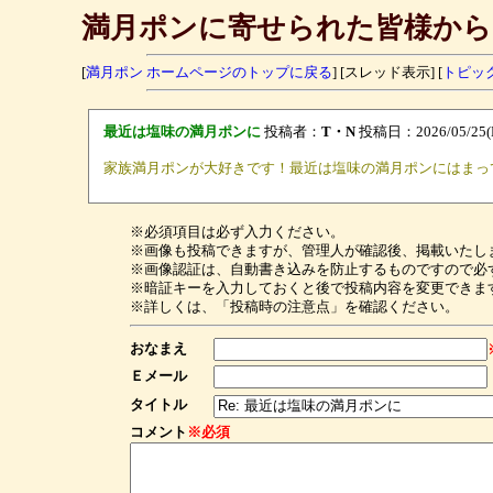
満月ポンに寄せられた皆様から
[
満月ポン ホームページのトップに戻る
] [スレッド表示] [
トピッ
最近は塩味の満月ポンに
投稿者：
T・N
投稿日：2026/05/25(M
家族満月ポンが大好きです！最近は塩味の満月ポンにはまっ
※必須項目は必ず入力ください。
※画像も投稿できますが、管理人が確認後、掲載いたし
※画像認証は、自動書き込みを防止するものですので必
※暗証キーを入力しておくと後で投稿内容を変更できま
※詳しくは、「投稿時の注意点」を確認ください。
おなまえ
Ｅメール
タイトル
コメント
※必須