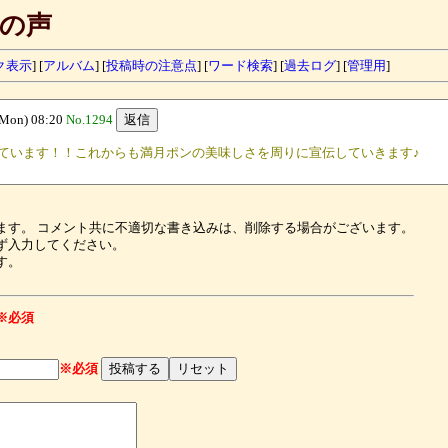
の声
ク表示
] [
アルバム
] [
投稿時の注意点
] [
ワード検索
]
[
過去ログ
]
[
管理用
]
on) 08:20
No.1294
ています！！これからも満月ポンの美味しさを周りに宣伝していきます♪
ます。 コメント共に不適切な書き込みは、削除する場合がございます。
ず入力してください。
す。
※必須
※必須