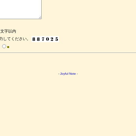
8文字以内
力してください。
■
-
Joyful Note
-