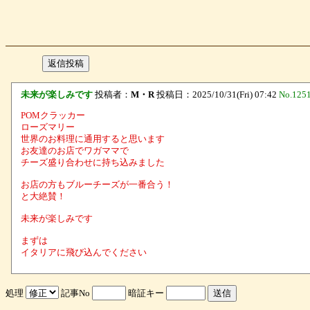
未来が楽しみです
投稿者：
M・R
投稿日：2025/10/31(Fri) 07:42
No.125
POMクラッカー
ローズマリー
世界のお料理に通用すると思います
お友達のお店でワガママで
チーズ盛り合わせに持ち込みました
お店の方もブルーチーズが一番合う！
と大絶賛！
未来が楽しみです
まずは
イタリアに飛び込んでください
処理
記事No
暗証キー