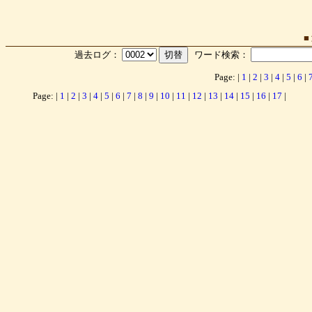
■
過去ログ：
ワード検索：
Page: |
1
|
2
|
3
|
4
|
5
|
6
|
Page: |
1
|
2
|
3
|
4
|
5
|
6
|
7
|
8
|
9
|
10
|
11
|
12
|
13
|
14
|
15
|
16
|
17
|