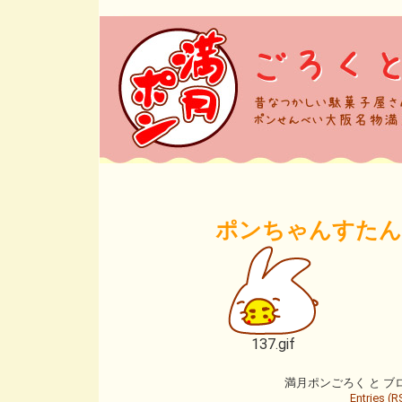
ポンちゃんすたんぷ
137.gif
満月ポンごろく と ブログ is
Entries (R