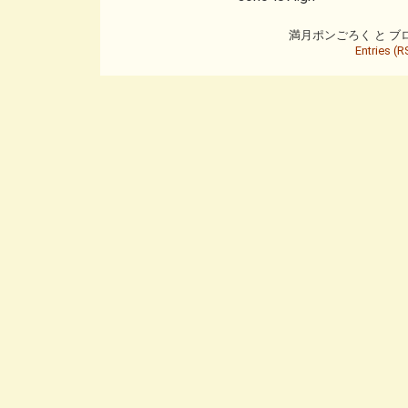
満月ポンごろく と ブログ is
Entries (R